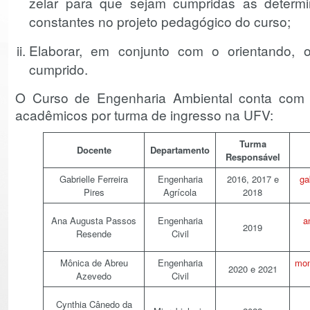
zelar para que sejam cumpridas as deter
constantes no projeto pedagógico do curso;
Elaborar, em conjunto com o orientando,
cumprido.
O Curso de Engenharia Ambiental conta com o
acadêmicos por turma de ingresso na UFV:
Turma
Docente
Departamento
Responsável
Gabrielle Ferreira
Engenharia
2016, 2017 e
ga
Pires
Agrícola
2018
Ana Augusta Passos
Engenharia
a
2019
Resende
Civil
Mônica de Abreu
Engenharia
mon
2020 e 2021
Azevedo
Civil
Cynthia Cânedo da