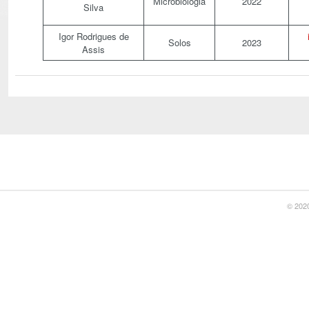
Microbiologia
2022
Silva
Igor Rodrigues de
Solos
2023
Assis
© 2020