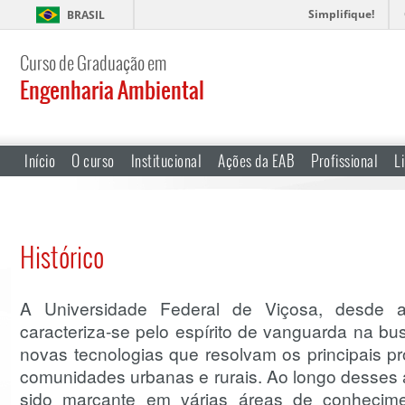
Simplifique!
BRASIL
Curso de Graduação em
Engenharia Ambiental
Início
O curso
Institucional
Ações da EAB
Profissional
L
Histórico
A Universidade Federal de Viçosa, desde 
caracteriza-se pelo espírito de vanguarda na b
novas tecnologias que resolvam os principais p
comunidades urbanas e rurais. Ao longo desse
sido marcante em várias áreas de conhecim