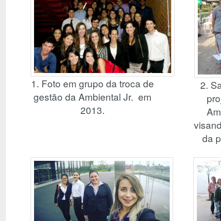
1. Foto em grupo da troca de
2. S
gestão da Ambiental Jr. em
pro
2013.
Amb
visan
da p