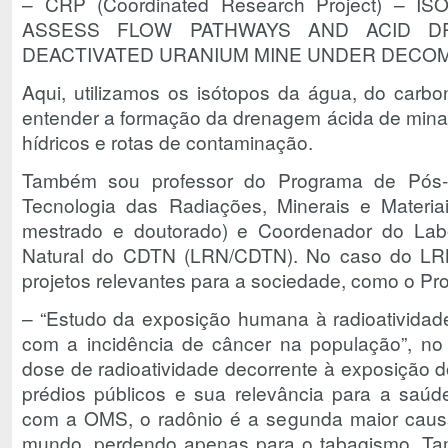
– CRP (Coordinated Research Project) – 
ASSESS FLOW PATHWAYS AND ACID DR
DEACTIVATED URANIUM MINE UNDER DECOM
Aqui, utilizamos os isótopos da água, do carbo
entender a formação da drenagem ácida de mina
hídricos e rotas de contaminação.
Também sou professor do Programa de Pós-
Tecnologia das Radiações, Minerais e Materi
mestrado e doutorado) e Coordenador do Labo
Natural do CDTN (LRN/CDTN). No caso do LR
projetos relevantes para a sociedade, como o Pro
– “Estudo da exposição humana à radioatividad
com a incidência de câncer na população”, no
dose de radioatividade decorrente à exposição d
prédios públicos e sua relevância para a saúd
com a OMS, o radônio é a segunda maior caus
mundo, perdendo apenas para o tabagismo. Ta