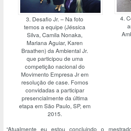
4. 
3. Desafio Jr. – Na foto
a
temos a equipe (Jéssica
Amb
Silva, Camila Nonaka,
Mariana Aguiar, Karen
Braathen) da Ambiental Jr.
que participou de uma
competição nacional do
Movimento Empresa Jr em
resolução de case. Fomos
convidadas a participar
presencialmente da última
etapa em São Paulo, SP, em
2015.
“Atualmente eu estou concluindo o mestra