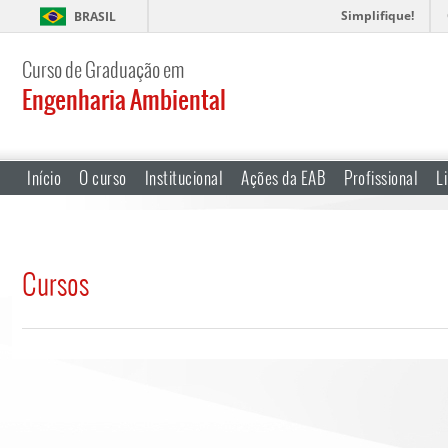
Simplifique!
BRASIL
Curso de Graduação em
Engenharia Ambiental
Início
O curso
Institucional
Ações da EAB
Profissional
L
Cursos